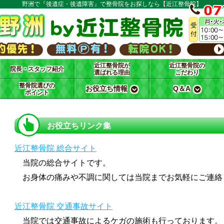
野洲で『後遺症・後遺障害』で整骨院をお探しなら【近江整骨院】
近江整骨院が
近江整骨院の
院長・スタッフ紹介
選ばれる理由
こだわり
整骨院選びの
お役立ち情報
Q＆A
ポイント
お役立ちリンク集
近江整骨院 総合サイト
当院の総合サイトです。
お身体の痛みや不調に関しては当院までお気軽にご連絡
近江整骨院 交通事故サイト
当院では交通事故によるケガの施術も行っております。