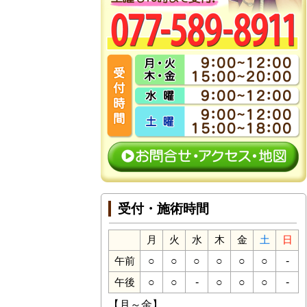
受付・施術時間
月
火
水
木
金
土
日
○
○
○
○
○
○
-
午前
○
○
-
○
○
○
-
午後
【月～金】