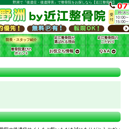
野洲で『後遺症・後遺障害』で整骨院をお探しなら【近江整骨院】
近江整骨院が
近江整骨院の
院長・スタッフ紹介
選ばれる理由
こだわり
整骨院選びの
お役立ち情報
Q＆A
ポイント