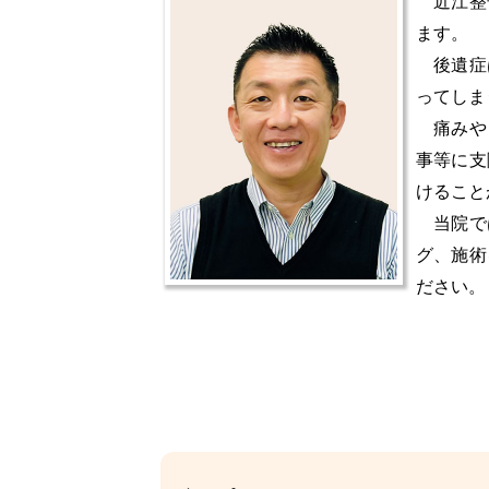
近江整
ます。
後遺症
ってしま
痛みや
事等に支
けること
当院で
グ、施術
ださい。