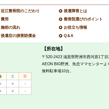
近江整骨院のこだわり
後遺障害とは
費用
整骨院選びのポイント
施術の流れ
お役立ち情報
後遺症の損害賠償金
Q＆A
【所在地】
〒520-2423
滋賀県野洲市西河原1丁目2
AEON BIG野洲、魚忠ママセンターよ
無料駐車場10台。
金
土
日
○
○
-
○
○
-