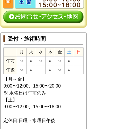
受付・施術時間
月
火
水
木
金
土
日
○
○
○
○
○
○
-
午前
○
○
-
○
○
○
-
午後
【月～金】
9:00〜12:00、15:00〜20:00
※ 水曜日は午前のみ
【土】
9:00〜12:00、15:00〜18:00
定休日:日曜・水曜日午後