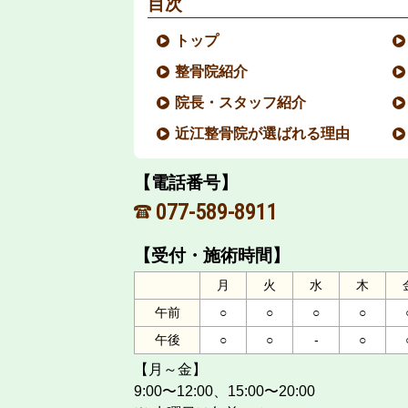
目次
トップ
整骨院紹介
院長・スタッフ紹介
近江整骨院が選ばれる理由
【電話番号】
077-589-8911
【受付・施術時間】
月
火
水
木
午前
○
○
○
○
午後
○
○
-
○
【月～金】
9:00〜12:00、15:00〜20:00