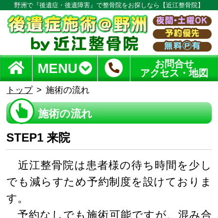
野洲で『後遺症・後遺障害』で整骨院をお探しなら【近江整骨院】
お問合せ
MENU
アクセス・地図
トップ
施術の流れ
施術の流れ
STEP1 来院
近江整骨院は患者様の待ち時間を少し
でも減らすため予約制度を設けておりま
す。
予約なしでも施術可能ですが、混み合