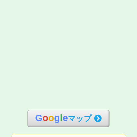
G
o
o
g
l
e
マップ